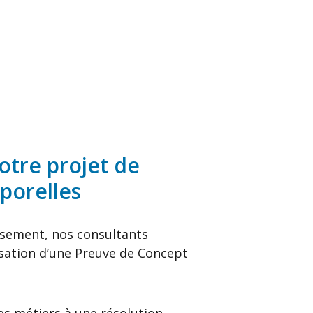
votre projet de
porelles
issement, nos consultants
isation d’une Preuve de Concept
nées métiers à une résolution